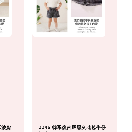
式波點
0045 韓系復古煙燻灰花苞牛仔