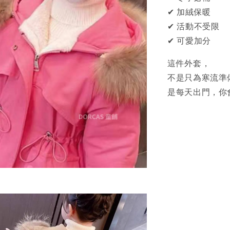
✔ 加絨保暖
✔ 活動不受限
✔ 可愛加分
這件外套，
不是只為寒流準
是每天出門，你