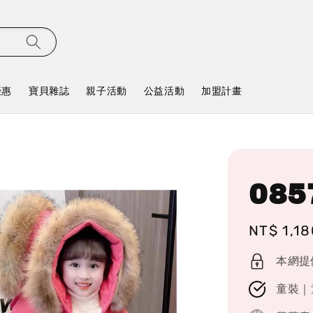
優惠
寶貝雜誌
親子活動
公益活動
加盟計畫
08
Regular
NT$ 1,18
price
本網提
童裝｜