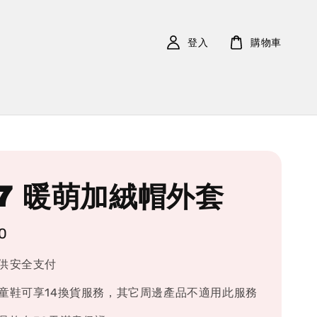
登入
購物車
57 暖萌加絨帽外套
0
供安全支付
童鞋可享14換貨服務，其它周邊產品不適用此服務