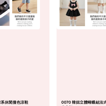
 韓系休閒撞色涼鞋
0070 韓妞立體蝴蝶結法