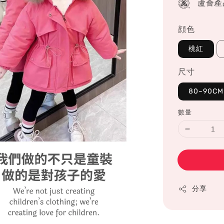
蘆薈產
顔色
桃紅
尺寸
80~90CM
數量
分享