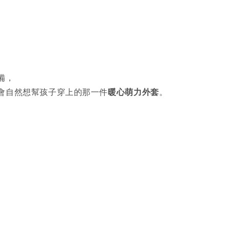
備，
會自然想幫孩子穿上的那一件
暖心萌力外套
。