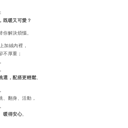
：
，既暖又可愛？
替你解決煩惱。
加上加絨內裡，
卻不厚重；
，
，
挑選，配搭更輕鬆
。
，
跳、翻身、活動，
，
、暖得安心
。