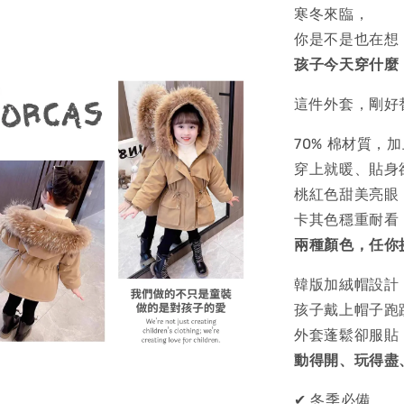
寒冬來臨，
你是不是也在想
孩子今天穿什麼
這件外套，剛好
70% 棉材質，
穿上就暖、貼身
桃紅色甜美亮眼
卡其色穩重耐看
兩種顏色，任你
韓版加絨帽設計
孩子戴上帽子跑
外套蓬鬆卻服貼
動得開、玩得盡
✔ 冬季必備