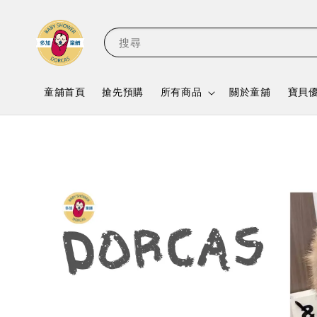
搜尋
童舖首頁
搶先預購
所有商品
關於童舖
寶貝