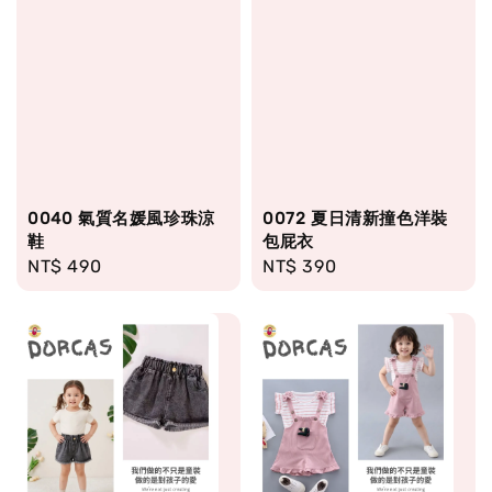
0040 氣質名媛風珍珠涼
0072 夏日清新撞色洋裝
鞋
包屁衣
Regular
NT$ 490
Regular
NT$ 390
price
price