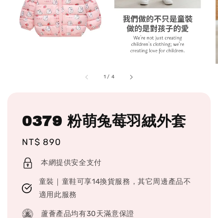
1
/
4
0379 粉萌兔莓羽絨外套
Regular
NT$ 890
price
本網提供安全支付
童裝｜童鞋可享14換貨服務，其它周邊產品不
適用此服務
蘆薈產品均有30天滿意保證