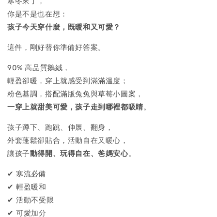
寒冬來了，
你是不是也在想：
孩子今天穿什麼，既暖和又可愛？
這件，剛好替你準備好答案。
90% 高品質鵝絨，
輕盈卻暖，穿上就感受到滿滿溫度；
粉色基調，搭配滿版兔兔與草莓小圖案，
一穿上就甜美可愛，孩子走到哪裡都吸睛
。
孩子蹲下、跑跳、伸展、翻身，
外套蓬鬆卻貼合，活動自在又暖心，
讓孩子
動得開、玩得自在、爸媽安心
。
✔ 寒流必備
✔ 輕盈暖和
✔ 活動不受限
✔ 可愛加分