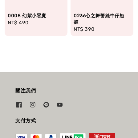
0008 幻紫小惡魔
0236心之舞蕾絲牛仔短
褲
Regular
NT$ 490
Regular
NT$ 390
price
price
關注我們
支付方式