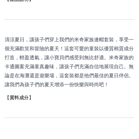
清涼夏日，讓孩子們穿上我們的米奇家
族連帽套裝，享受一
個充滿歡笑和冒險
的夏天！這套可愛的童裝以優質棉質成
分
打造，輕盈透氣，讓小寶貝們感受到
無比舒適。米奇家族的
卡通圖案充滿童
真趣味，讓孩子們充滿自信地展現自己
。
無
論是在海灘還是遊樂場，這套裝
都是他們最佳的夏日伴侶。
讓我們為孩
子們的夏天增添一份快樂與時尚吧！
【質料成分】