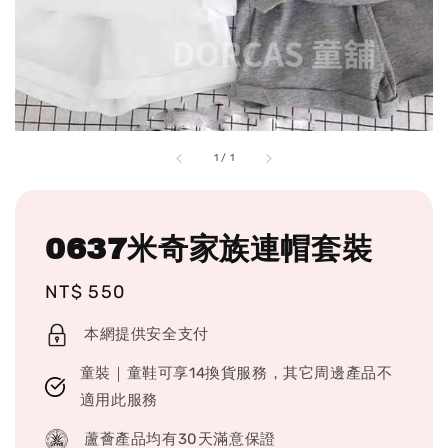
1
/
1
0637米奇家族連帽套裝
Regular
NT$ 550
price
本網提供安全支付
童裝｜童鞋可享14換貨服務，其它周邊產品不
適用此服務
蘆薈產品均有30天滿意保證