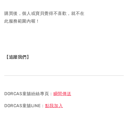
購買後，個人或寶貝覺得不喜歡，就不在
此服務範圍內喔！
【追蹤我們】
DORCAS童舖紛絲專頁：
瞬間傳送
DORCAS童舖LINE：
點我加入