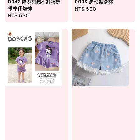
0047 韓系甜酷不對稱綁
0009 夢幻紫森林
帶牛仔短褲
Regular
NT$ 500
Regular
NT$ 590
price
price