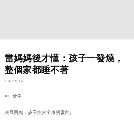
當媽媽後才懂：孩子一發燒，
整個家都睡不著
JUN 02, 26
分享
凌晨兩點，孩子突然全身燙燙的。