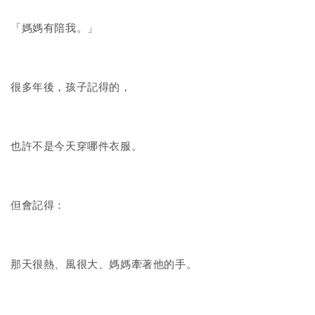
「媽媽有陪我。」
很多年後，孩子記得的，
也許不是今天穿哪件衣服。
但會記得：
那天很熱、風很大、媽媽牽著他的手。