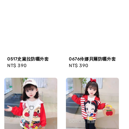
0517史黛拉防曬外套
0676伶娜貝爾防曬外套
Regular
NT$ 390
Regular
NT$ 390
price
price